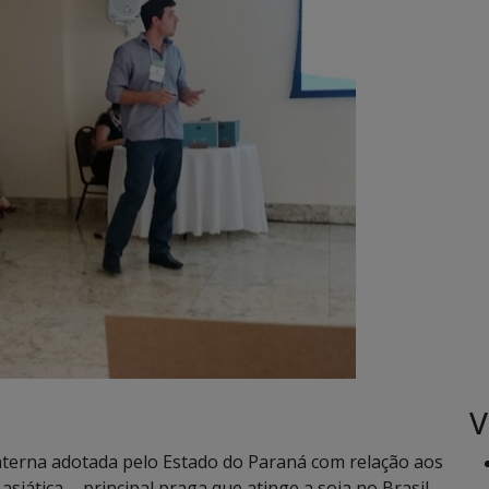
V
terna adotada pelo Estado do Paraná com relação aos
siática – principal praga que atinge a soja no Brasil –