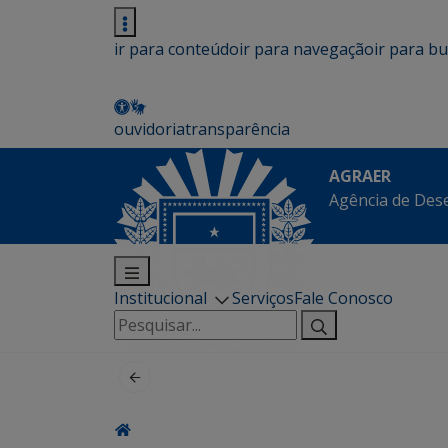
ir para conteúdo
ir para navegação
ir para b
ouvidoria
transparência
AGRAER
Agência de Des
Institucional
Serviços
Fale Conosco
Pesquisar
por: