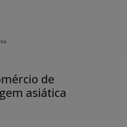
ica
omércio de
ugem asiática