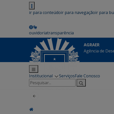
ir para conteúdo
ir para navegação
ir para b
ouvidoria
transparência
AGRAER
Agência de Des
Institucional
Serviços
Fale Conosco
Pesquisar
por: