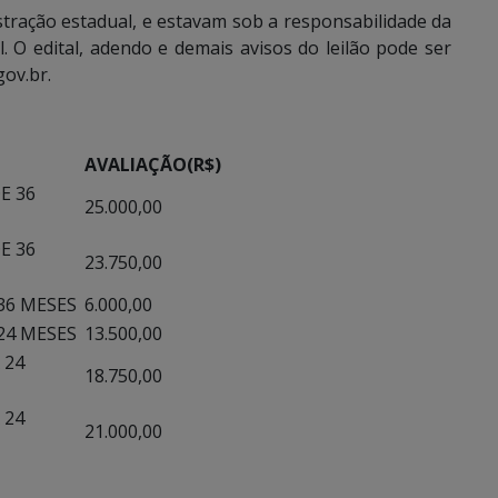
tração estadual, e estavam sob a responsabilidade da
 O edital, adendo e demais avisos do leilão pode ser
ov.br.
AVALIAÇÃO
(R$)
E 36
25.000,00
E 36
23.750,00
36 MESES
6.000,00
24 MESES
13.500,00
 24
18.750,00
 24
21.000,00