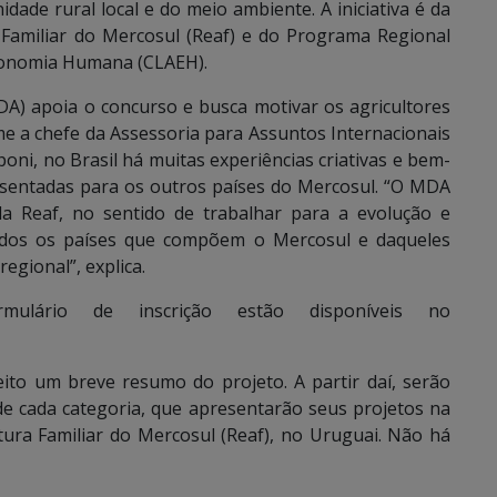
dade rural local e do meio ambiente. A iniciativa é da
 Familiar do Mercosul (Reaf) e do Programa Regional
conomia Humana (CLAEH).
A) apoia o concurso e busca motivar os agricultores
me a chefe da Assessoria para Assuntos Internacionais
ni, no Brasil há muitas experiências criativas e bem-
esentadas para os outros países do Mercosul. “O MDA
a Reaf, no sentido de trabalhar para a evolução e
 todos os países que compõem o Mercosul e daqueles
egional”, explica.
ulário de inscrição estão disponíveis no
feito um breve resumo do projeto. A partir daí, serão
de cada categoria, que apresentarão seus projetos na
tura Familiar do Mercosul (Reaf), no Uruguai. Não há