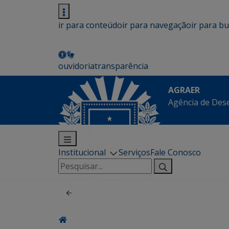
ir para conteúdo
ir para navegação
ir para b
ouvidoria
transparência
AGRAER
Agência de Des
Institucional
Serviços
Fale Conosco
Pesquisar
por: