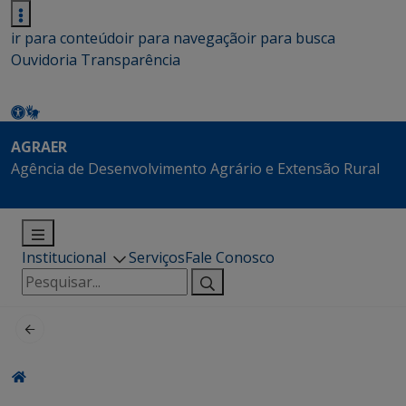
ir para conteúdo
ir para navegação
ir para busca
Ouvidoria
Transparência
AGRAER
Agência de Desenvolvimento Agrário e Extensão Rural
Institucional
Serviços
Fale Conosco
Pesquisar
por: