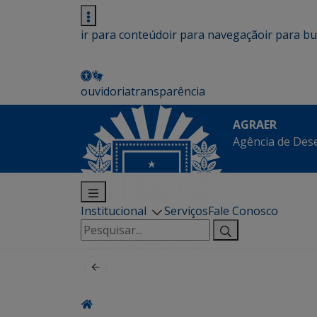
ir para conteúdo
ir para navegação
ir para b
ouvidoria
transparência
AGRAER
Agência de Des
Institucional
Serviços
Fale Conosco
Pesquisar
por: