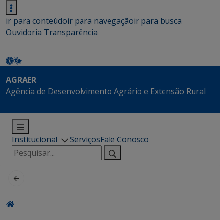
ir para conteúdo
ir para navegação
ir para busca
Ouvidoria
Transparência
AGRAER
Agência de Desenvolvimento Agrário e Extensão Rural
Institucional
Serviços
Fale Conosco
Pesquisar
por: