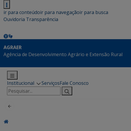
ir para conteúdo
ir para navegação
ir para busca
Ouvidoria
Transparência
AGRAER
Agência de Desenvolvimento Agrário e Extensão Rural
Institucional
Serviços
Fale Conosco
Pesquisar
por: