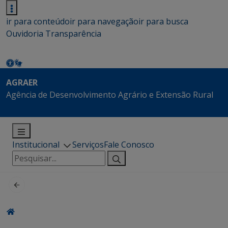
ir para conteúdo
ir para navegação
ir para busca
Ouvidoria
Transparência
AGRAER
Agência de Desenvolvimento Agrário e Extensão Rural
Institucional
Serviços
Fale Conosco
Pesquisar
por: