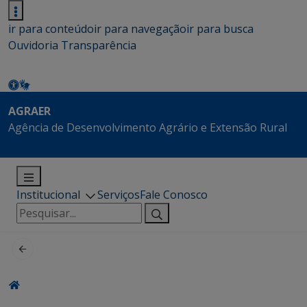
ir para conteúdo
ir para navegação
ir para busca
Ouvidoria
Transparência
AGRAER
Agência de Desenvolvimento Agrário e Extensão Rural
Institucional
Serviços
Fale Conosco
Pesquisar
por: