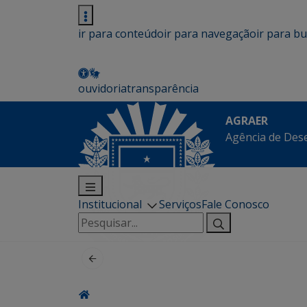
ir para conteúdo
ir para navegação
ir para b
ouvidoria
transparência
AGRAER
Agência de Des
Institucional
Serviços
Fale Conosco
Pesquisar
por: