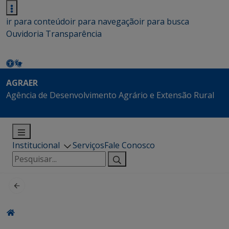
ir para conteúdo
ir para navegação
ir para busca
Ouvidoria
Transparência
AGRAER
Agência de Desenvolvimento Agrário e Extensão Rural
Institucional
Serviços
Fale Conosco
Pesquisar
por: