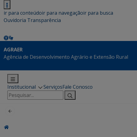
ir para conteúdo
ir para navegação
ir para busca
Ouvidoria
Transparência
AGRAER
Agência de Desenvolvimento Agrário e Extensão Rural
Institucional
Serviços
Fale Conosco
Pesquisar
por: