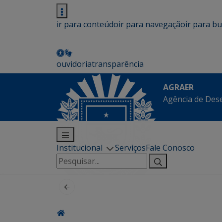
ir para conteúdo
ir para navegação
ir para b
ouvidoria
transparência
AGRAER
Agência de Des
Institucional
Serviços
Fale Conosco
Pesquisar
por: