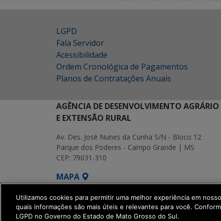
LGPD
Fala Servidor
Acessibilidade
Ordem Cronológica de Pagamentos
Planos de Contratações Anuais
AGÊNCIA DE DESENVOLVIMENTO AGRÁRIO
E EXTENSÃO RURAL
Av. Des. José Nunes da Cunha S/N - Bloco 12
Parque dos Poderes - Campo Grande | MS
CEP: 79031-310
MAPA
SETDIG | Secretaria-Executiva de Transf
Utilizamos cookies para permitir uma melhor experiência em noss
quais informações são mais úteis e relevantes para você. Confor
LGPD no Governo do Estado de Mato Grosso do Sul.
get_footer();