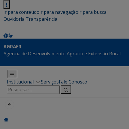
ir para conteúdo
ir para navegação
ir para busca
Ouvidoria
Transparência
AGRAER
Agência de Desenvolvimento Agrário e Extensão Rural
Institucional
Serviços
Fale Conosco
Pesquisar
por: