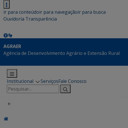
ir para conteúdo
ir para navegação
ir para busca
Ouvidoria
Transparência
AGRAER
Agência de Desenvolvimento Agrário e Extensão Rural
Institucional
Serviços
Fale Conosco
Pesquisar
por: