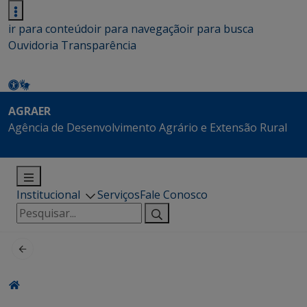
ir para conteúdo
ir para navegação
ir para busca
Ouvidoria
Transparência
AGRAER
Agência de Desenvolvimento Agrário e Extensão Rural
Institucional
Serviços
Fale Conosco
Pesquisar
por: