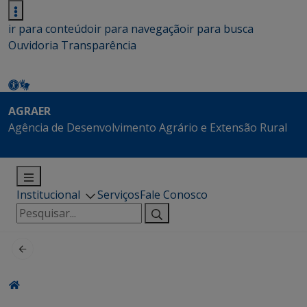
ir para conteúdo
ir para navegação
ir para busca
Ouvidoria
Transparência
AGRAER
Agência de Desenvolvimento Agrário e Extensão Rural
Institucional
Serviços
Fale Conosco
Pesquisar
por: