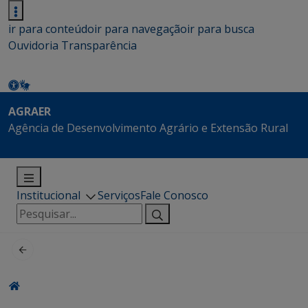
ir para conteúdo
ir para navegação
ir para busca
Ouvidoria
Transparência
AGRAER
Agência de Desenvolvimento Agrário e Extensão Rural
Institucional
Serviços
Fale Conosco
Pesquisar
por: