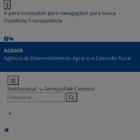
ir para conteúdo
ir para navegação
ir para busca
Ouvidoria
Transparência
AGRAER
Agência de Desenvolvimento Agrário e Extensão Rural
Institucional
Serviços
Fale Conosco
Pesquisar
por: