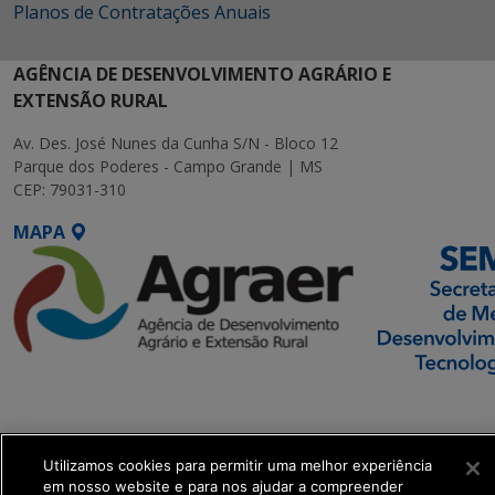
Planos de Contratações Anuais
AGÊNCIA DE DESENVOLVIMENTO AGRÁRIO E
EXTENSÃO RURAL
Av. Des. José Nunes da Cunha S/N - Bloco 12
Parque dos Poderes - Campo Grande | MS
CEP: 79031-310
MAPA
SETDIG | Secretaria-
Executiva de
Transformação Digital
Utilizamos cookies para permitir uma melhor experiência
em nosso website e para nos ajudar a compreender