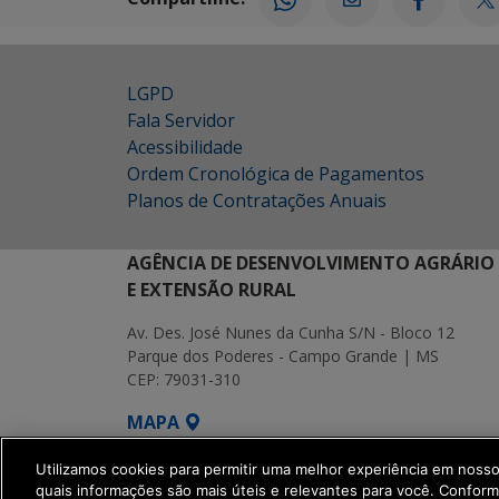
LGPD
Fala Servidor
Acessibilidade
Ordem Cronológica de Pagamentos
Planos de Contratações Anuais
AGÊNCIA DE DESENVOLVIMENTO AGRÁRIO
E EXTENSÃO RURAL
Av. Des. José Nunes da Cunha S/N - Bloco 12
Parque dos Poderes - Campo Grande | MS
CEP: 79031-310
MAPA
SETDIG | Secretaria-Executiva de Transf
Utilizamos cookies para permitir uma melhor experiência em noss
quais informações são mais úteis e relevantes para você. Confor