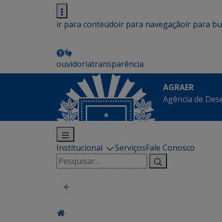
ir para conteúdo
ir para navegação
ir para b
ouvidoria
transparência
AGRAER
Agência de Des
Institucional
Serviços
Fale Conosco
Pesquisar
por: