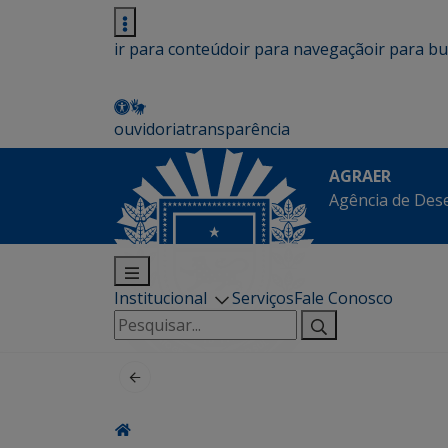
ir para conteúdo
ir para navegação
ir para b
ouvidoria
transparência
AGRAER
Agência de Des
Institucional
Serviços
Fale Conosco
Pesquisar
por: