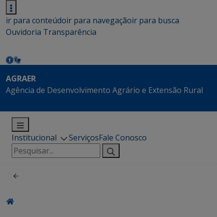
ir para conteúdo
ir para navegação
ir para busca
Ouvidoria
Transparência
AGRAER
Agência de Desenvolvimento Agrário e Extensão Rural
Institucional
Serviços
Fale Conosco
Pesquisar
por: