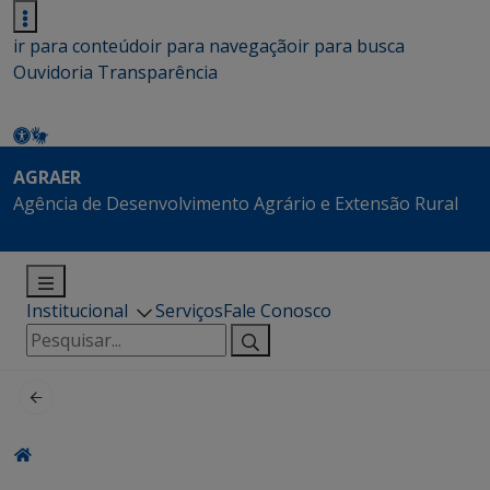
ir para conteúdo
ir para navegação
ir para busca
Ouvidoria
Transparência
AGRAER
Agência de Desenvolvimento Agrário e Extensão Rural
Institucional
Serviços
Fale Conosco
Pesquisar
por: