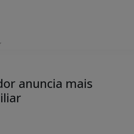
r
dor anuncia mais
liar