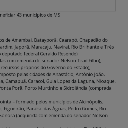
eficiar 43 municípios de MS
ios de Amambai, Batayporã, Caarapó, Chapadão do
Jardim, Japorã, Maracaju, Naviraí, Rio Brilhante e Três
deputado federal Geraldo Resende);
idas com emenda do senador Nelson Trad Filho);
 recursos próprios do Governo do Estado);
posto pelas cidades de Anastácio, Antônio João,
na, Camapuã, Caracol, Guia Lopes da Laguna, Nioaque,
Ponta Porã, Porto Murtinho e Sidrolândia (comprada
inta – formado pelos municípios de Alcinópolis,
, Figueirão, Paraíso das Águas, Pedro Gomes, Rio
e Sonora (adquirida com emenda do senador Nelson