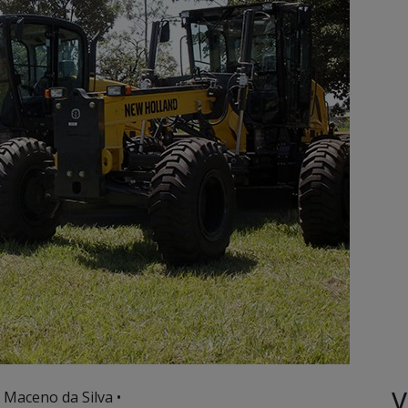
V
 Maceno da Silva •