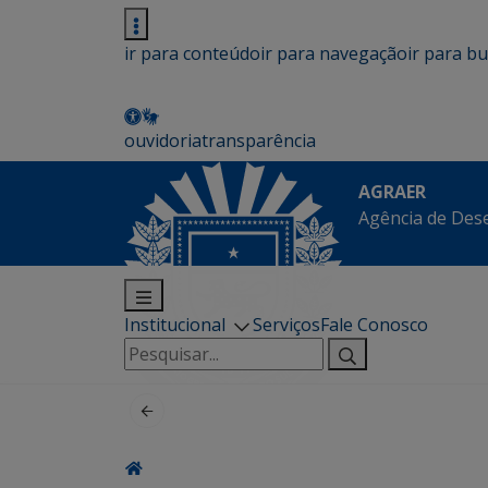
ir para conteúdo
ir para navegação
ir para b
ouvidoria
transparência
AGRAER
Agência de Des
Institucional
Serviços
Fale Conosco
Pesquisar
por: