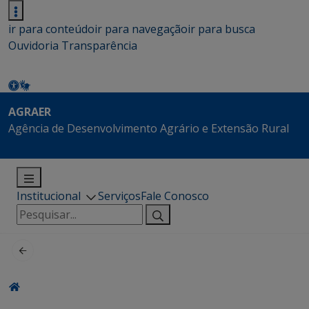
ir para conteúdo
ir para navegação
ir para busca
Ouvidoria
Transparência
AGRAER
Agência de Desenvolvimento Agrário e Extensão Rural
Institucional
Serviços
Fale Conosco
Pesquisar
por: