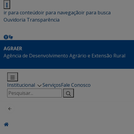
ir para conteúdo
ir para navegação
ir para busca
Ouvidoria
Transparência
AGRAER
Agência de Desenvolvimento Agrário e Extensão Rural
Institucional
Serviços
Fale Conosco
Pesquisar
por: