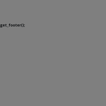
SETDIG | Secretaria-
Executiva de
Transformação Digital
get_footer();