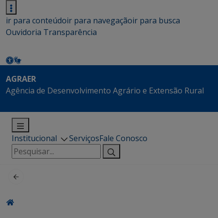
ir para conteúdo
ir para navegação
ir para busca
Ouvidoria
Transparência
AGRAER
Agência de Desenvolvimento Agrário e Extensão Rural
Institucional
Serviços
Fale Conosco
Pesquisar
por: