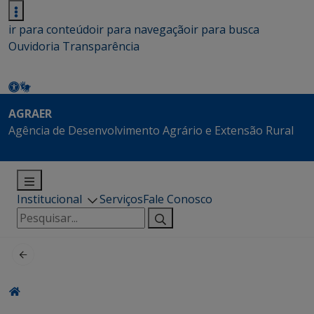
ir para conteúdo
ir para navegação
ir para busca
Ouvidoria
Transparência
AGRAER
Agência de Desenvolvimento Agrário e Extensão Rural
Institucional
Serviços
Fale Conosco
Pesquisar
por: