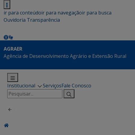
ir para conteúdo
ir para navegação
ir para busca
Ouvidoria
Transparência
AGRAER
Agência de Desenvolvimento Agrário e Extensão Rural
Institucional
Serviços
Fale Conosco
Pesquisar
por: