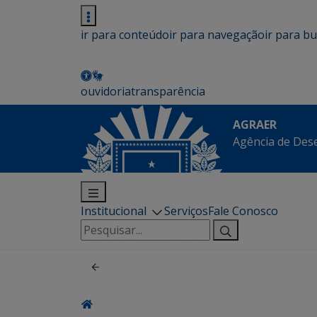
ir para conteúdo
ir para navegação
ir para b
ouvidoria
transparência
AGRAER
Agência de Des
Institucional
Serviços
Fale Conosco
Pesquisar
por: