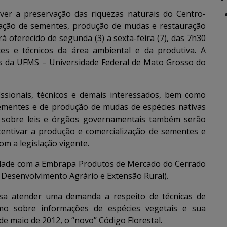
r a preservação das riquezas naturais do Centro-
rvação de sementes, produção de mudas e restauração
 oferecido de segunda (3) a sexta-feira (7), das 7h30
tes e técnicos da área ambiental e da produtiva. A
s da UFMS – Universidade Federal de Mato Grosso do
issionais, técnicos e demais interessados, bem como
 sementes e de produção de mudas de espécies nativas
s sobre leis e órgãos governamentais também serão
centivar a produção e comercialização de sementes e
m a legislação vigente.
sidade com a Embrapa Produtos de Mercado do Cerrado
 Desenvolvimento Agrário e Extensão Rural).
visa atender uma demanda a respeito de técnicas de
mo sobre informações de espécies vegetais e sua
de maio de 2012, o “novo” Código Florestal.