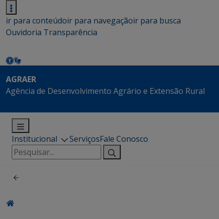
ir para conteúdo
ir para navegação
ir para busca
Ouvidoria
Transparência
AGRAER
Agência de Desenvolvimento Agrário e Extensão Rural
Institucional
Serviços
Fale Conosco
Pesquisar
por: