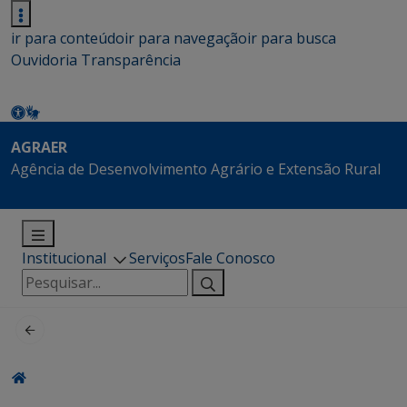
ir para conteúdo
ir para navegação
ir para busca
Ouvidoria
Transparência
AGRAER
Agência de Desenvolvimento Agrário e Extensão Rural
Institucional
Serviços
Fale Conosco
Pesquisar
por: