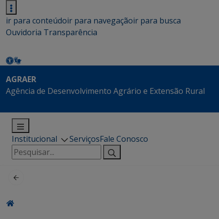
ir para conteúdo
ir para navegação
ir para busca
Ouvidoria
Transparência
AGRAER
Agência de Desenvolvimento Agrário e Extensão Rural
Institucional
Serviços
Fale Conosco
Pesquisar
por: