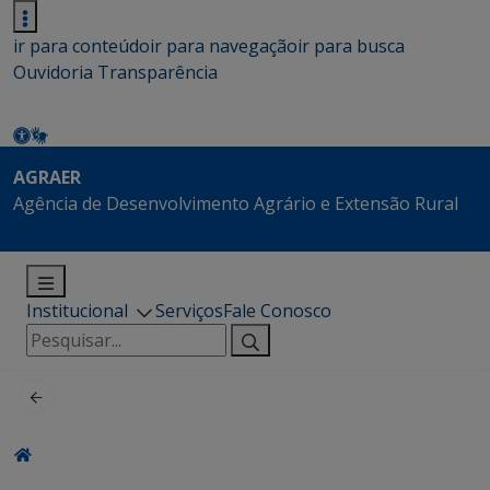
ir para conteúdo
ir para navegação
ir para busca
Ouvidoria
Transparência
AGRAER
Agência de Desenvolvimento Agrário e Extensão Rural
Institucional
Serviços
Fale Conosco
Pesquisar
por: