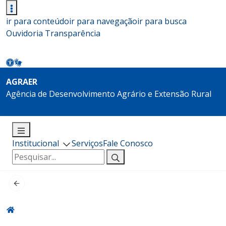
ir para conteúdo
ir para navegação
ir para busca
Ouvidoria
Transparência
AGRAER
Agência de Desenvolvimento Agrário e Extensão Rural
Institucional
Serviços
Fale Conosco
Pesquisar
por: