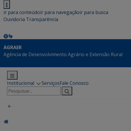
ir para conteúdo
ir para navegação
ir para busca
Ouvidoria
Transparência
AGRAER
Agência de Desenvolvimento Agrário e Extensão Rural
Institucional
Serviços
Fale Conosco
Pesquisar
por: