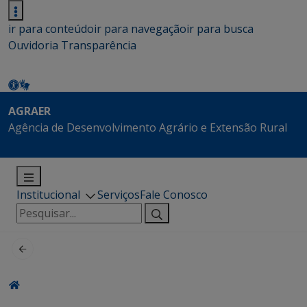
ir para conteúdo
ir para navegação
ir para busca
Ouvidoria
Transparência
AGRAER
Agência de Desenvolvimento Agrário e Extensão Rural
Institucional
Serviços
Fale Conosco
Pesquisar
por: