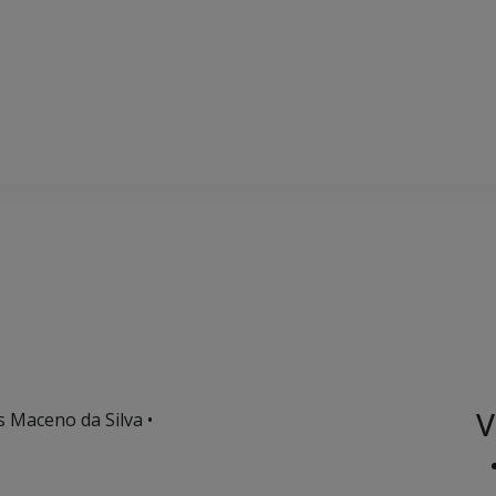
V
s Maceno da Silva •