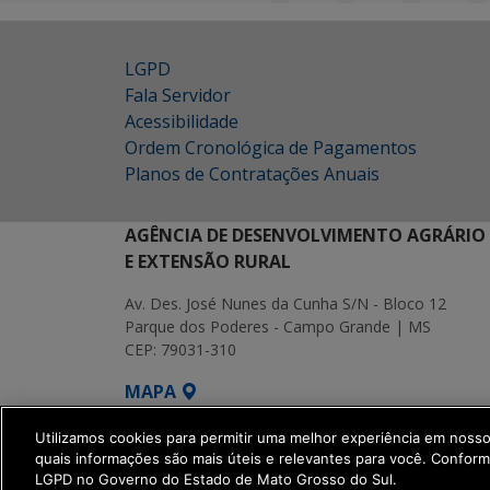
LGPD
Fala Servidor
Acessibilidade
Ordem Cronológica de Pagamentos
Planos de Contratações Anuais
AGÊNCIA DE DESENVOLVIMENTO AGRÁRIO
E EXTENSÃO RURAL
Av. Des. José Nunes da Cunha S/N - Bloco 12
Parque dos Poderes - Campo Grande | MS
CEP: 79031-310
MAPA
SETDIG | Secretaria-Executiva de Transf
Utilizamos cookies para permitir uma melhor experiência em noss
quais informações são mais úteis e relevantes para você. Confor
LGPD no Governo do Estado de Mato Grosso do Sul.
get_footer();