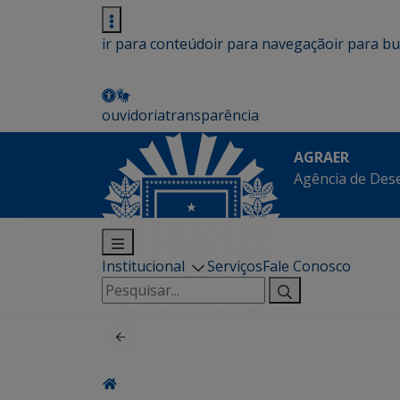
ir para conteúdo
ir para navegação
ir para b
ouvidoria
transparência
AGRAER
Agência de Des
Institucional
Serviços
Fale Conosco
Pesquisar
por: