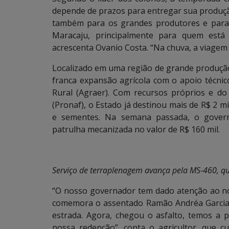
depende de prazos para entregar sua produçã
também para os grandes produtores e para
Maracaju, principalmente para quem está 
acrescenta Ovanio Costa. “Na chuva, a viagem
Localizado em uma região de grande produção 
franca expansão agrícola com o apoio técni
Rural (Agraer). Com recursos próprios e do
(Pronaf), o Estado já destinou mais de R$ 2 mi
e sementes. Na semana passada, o gover
patrulha mecanizada no valor de R$ 160 mil.
Serviço de terraplenagem avança pela MS-460, q
“O nosso governador tem dado atenção ao 
comemora o assentado Ramão Andréa Garcia, 
estrada. Agora, chegou o asfalto, temos a 
nossa redenção”, conta o agricultor, que cu