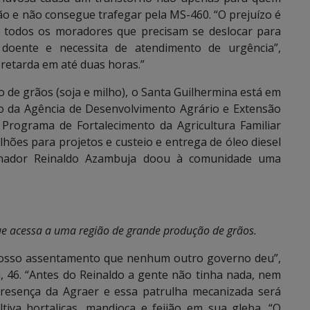
o e não consegue trafegar pela MS-460. “O prejuízo é
 todos os moradores que precisam se deslocar para
doente e necessita de atendimento de urgência”,
 retarda em até duas horas.”
de grãos (soja e milho), o Santa Guilhermina está em
co da Agência de Desenvolvimento Agrário e Extensão
 Programa de Fortalecimento da Agricultura Familiar
lhões para projetos e custeio e entrega de óleo diesel
nador Reinaldo Azambuja doou à comunidade uma
ue acessa a uma região de grande produção de grãos.
nosso assentamento que nenhum outro governo deu”,
46. “Antes do Reinaldo a gente não tinha nada, nem
presença da Agraer e essa patrulha mecanizada será
ltiva hortaliças, mandioca e feijão em sua gleba. “O