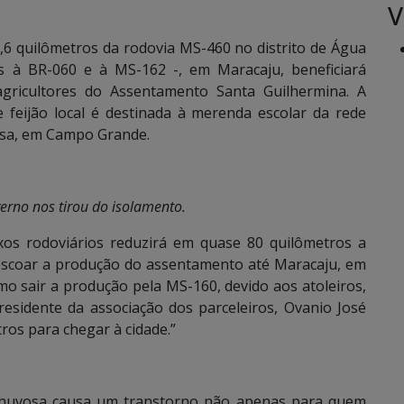
V
6 quilômetros da rodovia MS-460 no distrito de Água
s à BR-060 e à MS-162 -, em Maracaju, beneficiará
agricultores do Assentamento Santa Guilhermina. A
e feijão local é destinada à merenda escolar da rede
asa, em Campo Grande.
rno nos tirou do isolamento.
ixos rodoviários reduzirá em quase 80 quilômetros a
escoar a produção do assentamento até Maracaju, em
o sair a produção pela MS-160, devido aos atoleiros,
residente da associação dos parceleiros, Ovanio José
ros para chegar à cidade.”
 chuvosa causa um transtorno não apenas para quem