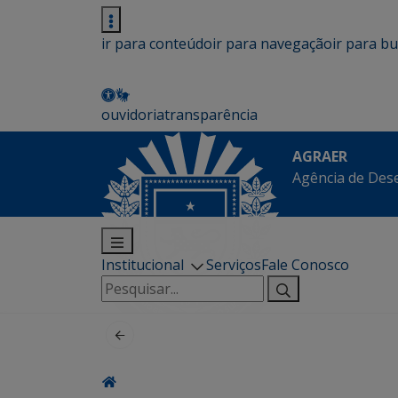
ir para conteúdo
ir para navegação
ir para b
ouvidoria
transparência
AGRAER
Agência de Des
Institucional
Serviços
Fale Conosco
Pesquisar
por: