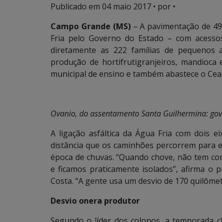
Publicado em
04 maio 2017
• por •
Campo Grande (MS)
– A pavimentação de 49,
Fria pelo Governo do Estado – com acesso
diretamente as 222 famílias de pequenos 
produção de hortifrutigranjeiros, mandioca 
municipal de ensino e também abastece o Ce
Ovanio, do assentamento Santa Guilhermina: gove
A ligação asfáltica da Água Fria com dois e
distância que os caminhões percorrem para 
época de chuvas. “Quando chove, não tem com
e ficamos praticamente isolados”, afirma o p
Costa. “A gente usa um desvio de 170 quilômet
Desvio onera produtor
Segundo o líder dos colonos, a temporada