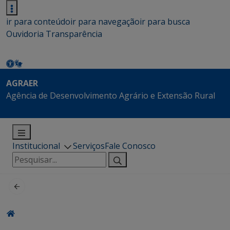
ir para conteúdo
ir para navegação
ir para busca
Ouvidoria
Transparência
AGRAER
Agência de Desenvolvimento Agrário e Extensão Rural
Institucional
Serviços
Fale Conosco
Pesquisar
por: