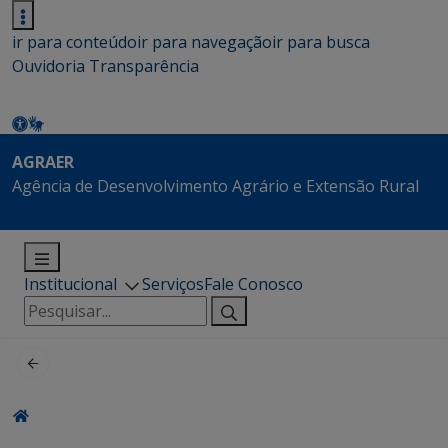
ir para conteúdo
ir para navegação
ir para busca
Ouvidoria
Transparência
AGRAER
Agência de Desenvolvimento Agrário e Extensão Rural
Institucional
Serviços
Fale Conosco
Pesquisar
por: