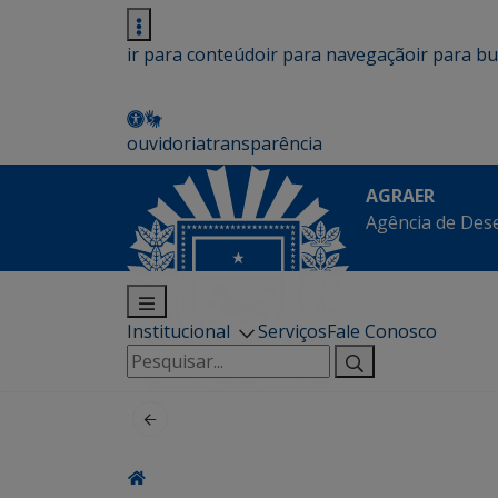
ir para conteúdo
ir para navegação
ir para b
ouvidoria
transparência
AGRAER
Agência de Des
Institucional
Serviços
Fale Conosco
Pesquisar
por: