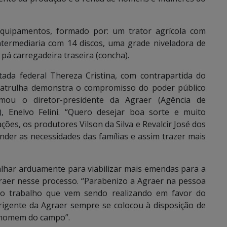
quipamentos, formado por: um trator agrícola com
ntermediaria com 14 discos, uma grade niveladora de
pá carregadeira traseira (concha).
da federal Thereza Cristina, com contrapartida do
patrulha demonstra o compromisso do poder público
rmou o diretor-presidente da Agraer (Agência de
, Enelvo Felini. “Quero desejar boa sorte e muito
ões, os produtores Vilson da Silva e Revalcir José dos
der as necessidades das famílias e assim trazer mais
alhar arduamente para viabilizar mais emendas para a
graer nesse processo. “Parabenizo a Agraer na pessoa
pelo trabalho que vem sendo realizando em favor do
irigente da Agraer sempre se colocou à disposição de
o homem do campo”.