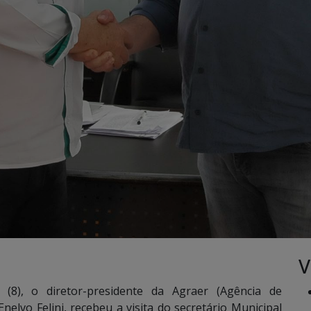
V
(8), o diretor-presidente da Agraer (Agência de
elvo Felini, recebeu a visita do secretário Municipal