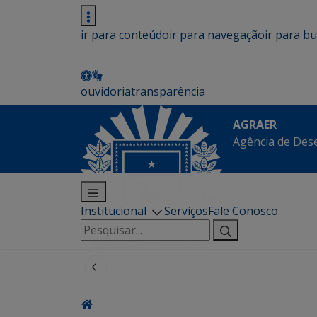
ir para conteúdo
ir para navegação
ir para b
ouvidoria
transparência
AGRAER
Agência de Des
Institucional
Serviços
Fale Conosco
Pesquisar
por: