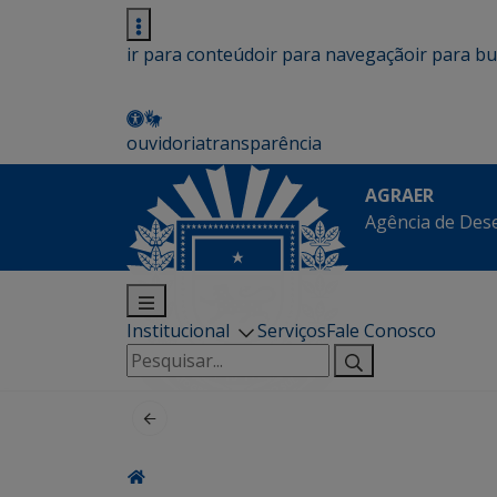
ir para conteúdo
ir para navegação
ir para b
ouvidoria
transparência
AGRAER
Agência de Des
Institucional
Serviços
Fale Conosco
Pesquisar
por: