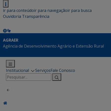
ir para conteúdo
ir para navegação
ir para busca
Ouvidoria
Transparência
AGRAER
Agência de Desenvolvimento Agrário e Extensão Rural
Institucional
Serviços
Fale Conosco
Pesquisar
por: