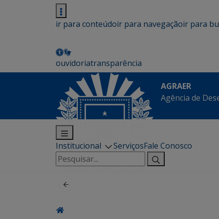
ir para conteúdo
ir para navegação
ir para b
ouvidoria
transparência
AGRAER
Agência de Des
Institucional
Serviços
Fale Conosco
Pesquisar
por: