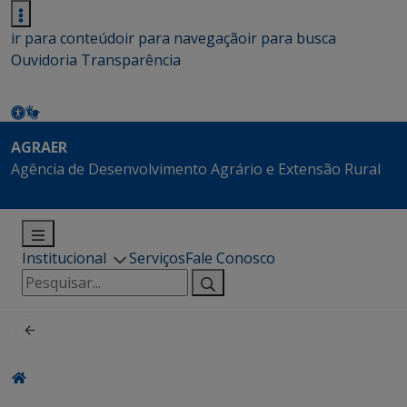
ir para conteúdo
ir para navegação
ir para busca
Ouvidoria
Transparência
AGRAER
Agência de Desenvolvimento Agrário e Extensão Rural
Institucional
Serviços
Fale Conosco
Pesquisar
por: