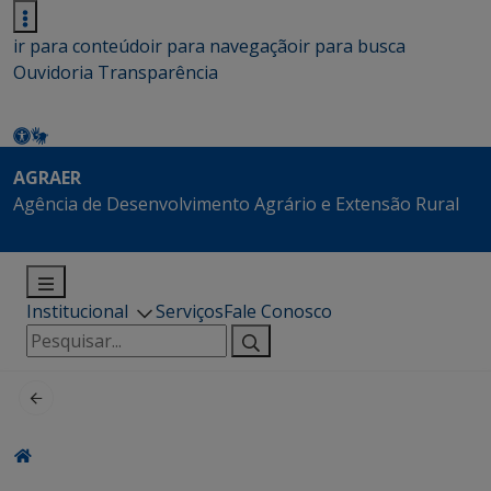
ir para conteúdo
ir para navegação
ir para busca
Ouvidoria
Transparência
AGRAER
Agência de Desenvolvimento Agrário e Extensão Rural
Institucional
Serviços
Fale Conosco
Pesquisar
por: