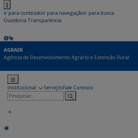
ir para conteúdo
ir para navegação
ir para busca
Ouvidoria
Transparência
AGRAER
Agência de Desenvolvimento Agrário e Extensão Rural
Institucional
Serviços
Fale Conosco
Pesquisar
por: