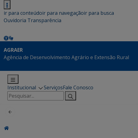
ir para conteúdo
ir para navegação
ir para busca
Ouvidoria
Transparência
AGRAER
Agência de Desenvolvimento Agrário e Extensão Rural
Institucional
Serviços
Fale Conosco
Pesquisar
por: